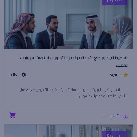
Beginner
التخطيط الجيد ووضع الأهداف وتحديد الأولويات لمتابعة مديونيات
العملاء
٠ (٠ التقييم)
٢ الطلاب
· الالمام بضوابط ولوائح الجهات السيادية (الرقابية) عند التفاوض مع العميل ·
الالتزام بتعليمات وتوجيهات وتسهيل...
﷼٤٠٠.٠٠
﷼١,٠٠٠.٠٠
Beginner