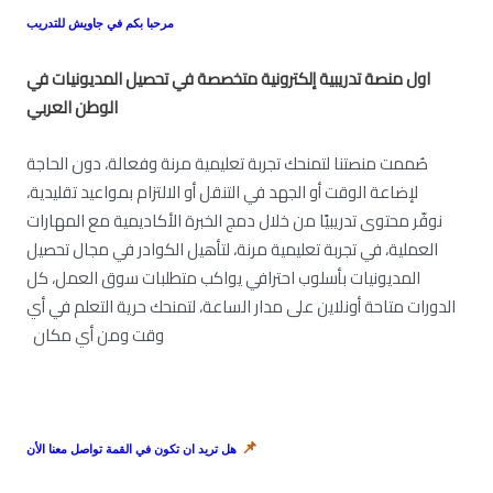
مرحبا بكم في جاويش للتدريب
او
ل منصة تدريبية إلكترونية متخصصة في تحصيل المديونيات في
الوطن العربي
صُممت منصتنا لتمنحك تجربة تعليمية مرنة وفعالة، دون الحاجة
لإضاعة الوقت أو الجهد في التنقل أو الالتزام بمواعيد تقليدية،
الاتصال الفعال كأحد واهم مهارات التفاوض الرئيسية مع العملاء
المدينين
نوفّر محتوى تدريبيًا من خلال دمج الخبرة الأكاديمية مع المهارات
العملية، في تجربة تعليمية مرنة، لتأهيل الكوادر في مجال تحصيل
٠ (١ التقييم)
٩١ الطلاب
المديونيات بأسلوب احترافي يواكب متطلبات سوق العمل، كل
الدورات متاحة أونلاين على مدار الساعة، لتمنحك حرية التعلم في أي
· التعرف على السلوكيات وكيف تخاطب العملاء · التعرف على سمات
المتصل الناجح · التعرف على النقاط التي...
وقت ومن أي مكان
﷼٠.٠٠
📌
هل تريد ان تكون في القمة تواصل معنا الأن
Beginner