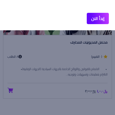
إبدأ الان
محصل المديونيات المحترف
٠ (٠ التقييم)
٨ الطلاب
• الالمام بالقوانين واللوائح الخاصة بالجهات السيادية (الجهات الرقابية(•
الالتزام بتعليمات وتسهيلات وتوجيه...
﷼١,٠٠٠.٠٠
﷼٢,٠٠٠.٠٠