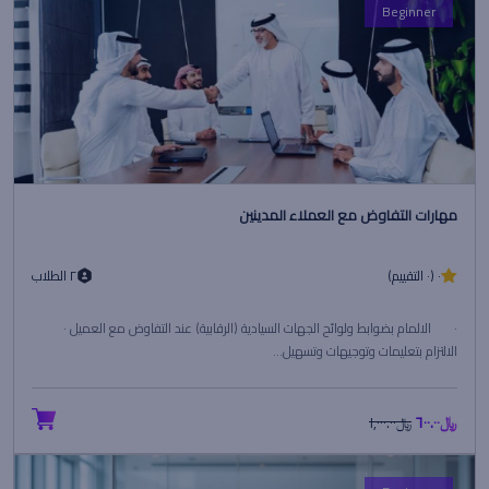
Beginner
مهارات التفاوض مع العملاء المدينين
٠ (٠ التقييم)
٢ الطلاب
· الالمام بضوابط ولوائح الجهات السيادية (الرقابية) عند التفاوض مع العميل ·
الالتزام بتعليمات وتوجيهات وتسهيل...
﷼٦٠٠.٠٠
﷼١,٠٠٠.٠٠