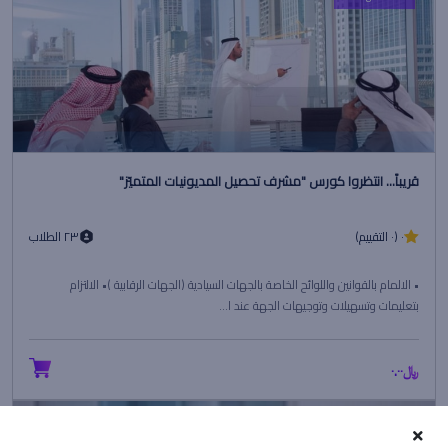
قريباً... انتظروا كورس "مشرف تحصيل المديونيات المتميّز"
٠ (٠ التقييم)
٢٣ الطلاب
• الالمام بالقوانين واللوائح الخاصة بالجهات السيادية (الجهات الرقابية )• الالتزام
بتعليمات وتسهيلات وتوجيهات الجهة عند ا...
﷼٠.٠٠
Beginner