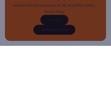
relevant website experience. Kindly accept the cookies.
Privacy Policy
I Accept
Customize Setting
About
منصتنا هي وجهتك المثالية للتعلم والتطوير الشخصي، حيث نقدم محتوى تعليمي عالي
الجودة ودورات متنوعة في مختلف المجالات. انضم إلينا اليوم لتطوير مهاراتك وفتح آفاق
جديدة لمستقبلك.