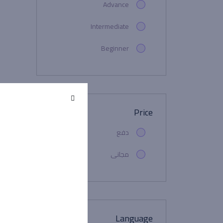
Advance
Intermediate
Beginner
Price
دفع
مجانى
Language