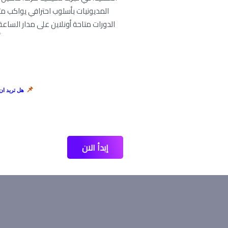
المديونيات بأسلوب احترافي يواكب 
الدورات متاحة أونلاين على مدار الساعة
أ
📌
هل تريد ان
إبدأ الان