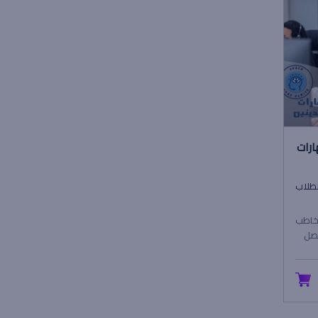
ارات
خاطب
صل