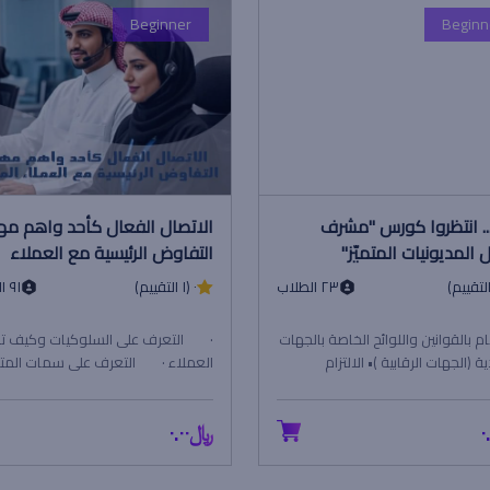
Beginner
Beginn
ً... انتظروا كورس "مشرف
الاتصال الفعال كأحد واهم مه
 المديونيات المتميّز"
التفاوض الرئيسية مع العملاء
المدينين
٢٣ الطلاب
٠ (١ التقييم)
٩١ الطلاب
ام بالقوانين واللوائح الخاصة بالجهات
· التعرف على السلوكيات وكيف ت
ة (الجهات الرقابية )• الالتزام
العملاء · التعرف على سمات المت
ات وتسهيلات وتوجيهات الجهة عند
الناجح · التعرف على النقاط التي...
﷼٠.٠٠