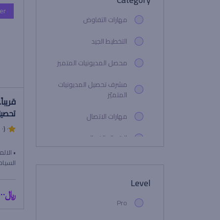
er
مهارات التفاوض
التخطيط الجيد
محصل المديونيات المتميز
مشرف تحصيل المديونيات
المتميّز
قريبا
تحصيل
مهارات الاتصال
٠ (٠ التقييم)
الاتصال الفعال
• الالم
محصل الديون
السيادي
بتعليم
Level
تحصيل الديون
ا...
﷼٠.٠٠
Pro