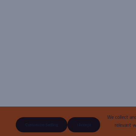
We collect an
relevant w
Customize Setting
I Accept