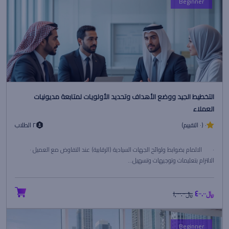
Beginner
التخطيط الجيد ووضع الأهداف وتحديد الأولويات لمتابعة مديونيات
العملاء
٠ (٠ التقييم)
٢ الطلاب
· الالمام بضوابط ولوائح الجهات السيادية (الرقابية) عند التفاوض مع العميل ·
الالتزام بتعليمات وتوجيهات وتسهيل...
﷼٤٠٠.٠٠
﷼١,٠٠٠.٠٠
Beginner