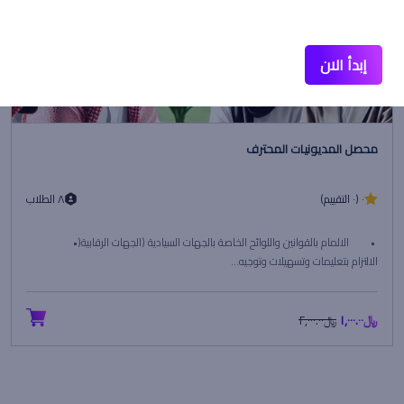
إبدأ الان
محصل المديونيات المحترف
٠ (٠ التقييم)
٨ الطلاب
• الالمام بالقوانين واللوائح الخاصة بالجهات السيادية (الجهات الرقابية(•
الالتزام بتعليمات وتسهيلات وتوجيه...
﷼١,٠٠٠.٠٠
﷼٢,٠٠٠.٠٠