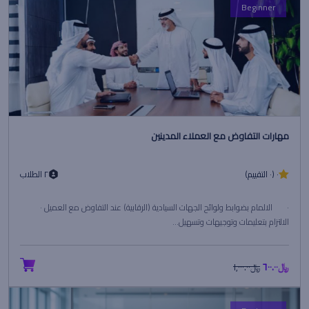
Beginner
مهارات التفاوض مع العملاء المدينين
٠ (٠ التقييم)
٢ الطلاب
· الالمام بضوابط ولوائح الجهات السيادية (الرقابية) عند التفاوض مع العميل ·
الالتزام بتعليمات وتوجيهات وتسهيل...
﷼٦٠٠.٠٠
﷼١,٠٠٠.٠٠