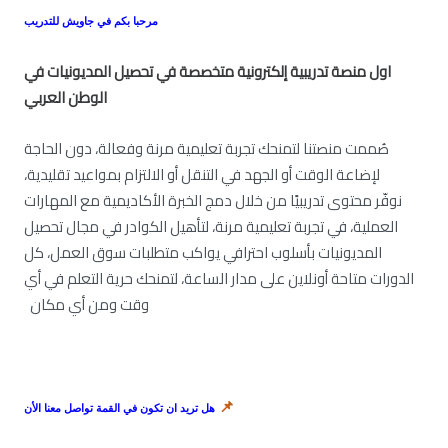
مرحبا بكم في جاويش للتدريب
او
ل منصة تدريبية إلكترونية متخصصة في تحصيل المديونيات في
الوطن العربي
صُممت منصتنا لتمنحك تجربة تعليمية مرنة وفعالة، دون الحاجة
لإضاعة الوقت أو الجهد في التنقل أو الالتزام بمواعيد تقليدية،
الاتصال الفعال كأحد واهم مهارات التفاوض الرئيسية مع العملاء
المدينين
نوفّر محتوى تدريبيًا من خلال دمج الخبرة الأكاديمية مع المهارات
العملية، في تجربة تعليمية مرنة، لتأهيل الكوادر في مجال تحصيل
٠ (١ التقييم)
٩١ الطلاب
المديونيات بأسلوب احترافي يواكب متطلبات سوق العمل، كل
الدورات متاحة أونلاين على مدار الساعة، لتمنحك حرية التعلم في أي
· التعرف على السلوكيات وكيف تخاطب العملاء · التعرف على سمات
المتصل الناجح · التعرف على النقاط التي...
وقت ومن أي مكان
﷼٠.٠٠
📌
هل تريد ان تكون في القمة تواصل معنا الأن
Beginner