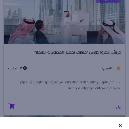
قريباً... انتظروا كورس "مشرف تحصيل المديونيات المتميّز"
٠ (٠ التقييم)
٢٣ الطلاب
• الالمام بالقوانين واللوائح الخاصة بالجهات السيادية (الجهات الرقابية )• الالتزام
بتعليمات وتسهيلات وتوجيهات الجهة عند ا...
﷼٠.٠٠
Beginner