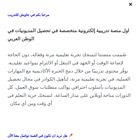
مرحبا بكم في جاويش للتدريب
او
ل منصة تدريبية إلكترونية متخصصة في تحصيل المديونيات في
About
الوطن العربي
منصتنا هي وجهتك المثالية للتعلم والتطوير الشخصي، حيث نقدم محتوى تعليمي عالي
الجودة ودورات متنوعة في مختلف المجالات. انضم إلينا اليوم لتطوير مهاراتك وفتح آفاق
صُممت منصتنا لتمنحك تجربة تعليمية مرنة وفعالة، دون الحاجة
جديدة لمستقبلك.
لإضاعة الوقت أو الجهد في التنقل أو الالتزام بمواعيد تقليدية،
نوفّر محتوى تدريبيًا من خلال دمج الخبرة الأكاديمية مع المهارات
Never Miss A Post!
العملية، في تجربة تعليمية مرنة، لتأهيل الكوادر في مجال تحصيل
Choose the most powerful courses and always be on demand
المديونيات بأسلوب احترافي يواكب متطلبات سوق العمل، كل
الدورات متاحة أونلاين على مدار الساعة، لتمنحك حرية التعلم في
أي وقت ومن أي مكان
منطقة الدعم
📌
هل تريد ان تكون في القمة تواصل معنا الأن
اكتشف قدراتك الكامنة