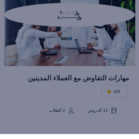
﷼٦٠٠.٠٠
﷼١,٠٠٠.٠٠
مهارات التفاوض مع العملاء المدينين
0/5
11 الدروس
2 الطلاب