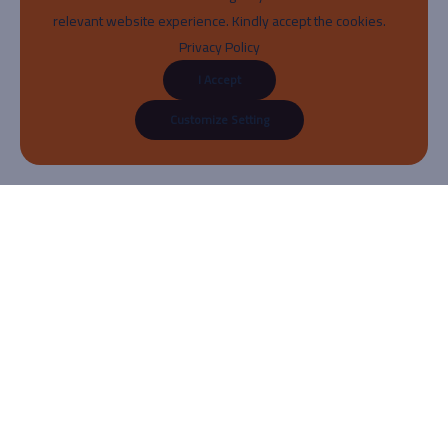
relevant website experience. Kindly accept the cookies.
Privacy Policy
I Accept
Customize Setting
About
منصتنا هي وجهتك المثالية للتعلم والتطوير الشخصي، حيث نقدم محتوى تعليمي عالي
الجودة ودورات متنوعة في مختلف المجالات. انضم إلينا اليوم لتطوير مهاراتك وفتح آفاق
جديدة لمستقبلك.