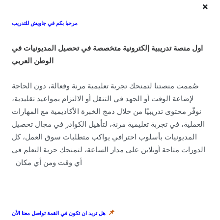
مرحبا بكم في جاويش للتدريب
او
ل منصة تدريبية إلكترونية متخصصة في تحصيل المديونيات في
About
الوطن العربي
منصتنا هي وجهتك المثالية للتعلم والتطوير الشخصي، حيث نقدم محتوى تعليمي عالي
الجودة ودورات متنوعة في مختلف المجالات. انضم إلينا اليوم لتطوير مهاراتك وفتح آفاق
صُممت منصتنا لتمنحك تجربة تعليمية مرنة وفعالة، دون الحاجة
جديدة لمستقبلك.
لإضاعة الوقت أو الجهد في التنقل أو الالتزام بمواعيد تقليدية،
نوفّر محتوى تدريبيًا من خلال دمج الخبرة الأكاديمية مع المهارات
Never Miss A Post!
العملية، في تجربة تعليمية مرنة، لتأهيل الكوادر في مجال تحصيل
Choose the most powerful courses and always be on demand
المديونيات بأسلوب احترافي يواكب متطلبات سوق العمل، كل
الدورات متاحة أونلاين على مدار الساعة، لتمنحك حرية التعلم في
أي وقت ومن أي مكان
منطقة الدعم
📌
هل تريد ان تكون في القمة تواصل معنا الأن
اكتشف قدراتك الكامنة