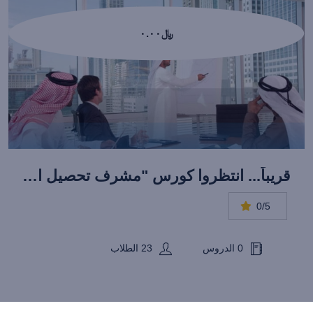
﷼٠.٠٠
قريباً... انتظروا كورس "مشرف تحصيل المديونيات المتميّز"
0/5
0 الدروس
23 الطلاب