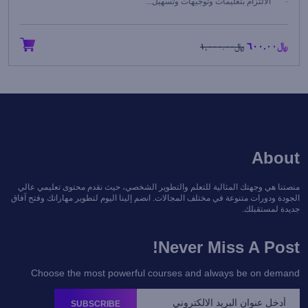
· الالتزام بتعليمات وتوجيهات وتسهيل...
﷼٦٠٠.٠٠
﷼١,٠٠٠.٠٠
About
منصتنا هي وجهتك المثالية للتعلم والتطوير الشخصي، حيث نقدم محتوى تعليمي عالي
الجودة ودورات متنوعة في مختلف المجالات. انضم إلينا اليوم لتطوير مهاراتك وفتح آفاق
جديدة لمستقبلك.
Never Miss A Post!
Choose the most powerful courses and always be on demand