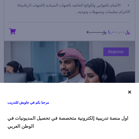
• الالمام بالقوانين واللوائح الخاصة بالجهات السيادية (الجهات الرقابية(•
الالتزام بتعليمات وتسهيلات وتوجيه...
﷼١,٠٠٠.٠٠
﷼٢,٠٠٠.٠٠
Beginner
مرحبا بكم في جاويش للتدريب
الاتصال الفعال كأحد واهم مهارات التفاوض الرئيسية مع العملاء المدينين
او
ل منصة تدريبية إلكترونية متخصصة في تحصيل المديونيات في
الوطن العربي
٠ (١ التقييم)
٩١ الطلاب