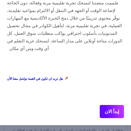
· التعرف على السلوكيات وكيف تخاطب العملاء · التعرف على سمات
صُممت منصتنا لتمنحك تجربة تعليمية مرنة وفعالة، دون الحاجة
المتصل الناجح · التعرف على النقاط التي...
لإضاعة الوقت أو الجهد في التنقل أو الالتزام بمواعيد تقليدية،
نوفّر محتوى تدريبيًا من خلال دمج الخبرة الأكاديمية مع المهارات
العملية، في تجربة تعليمية مرنة، لتأهيل الكوادر في مجال تحصيل
﷼٠.٠٠
المديونيات بأسلوب احترافي يواكب متطلبات سوق العمل، كل
الدورات متاحة أونلاين على مدار الساعة، لتمنحك حرية التعلم في
Beginner
أي وقت ومن أي مكان
📌
هل تريد ان تكون في القمة تواصل معنا الأن
قريباً... انتظروا كورس "مشرف تحصيل المديونيات المتميّز"
إبدأ الان
٠ (٠ التقييم)
٢٣ الطلاب
• الالمام بالقوانين واللوائح الخاصة بالجهات السيادية (الجهات الرقابية )• الالتزام