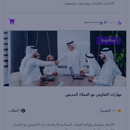
· الالتزام بتعليمات وتوجيهات وتسهيل...
﷼٤٠٠.٠٠
﷼١,٠٠٠.٠٠
Beginner
مهارات التفاوض مع العملاء المدينين
٠ (٠ التقييم)
٢ الطلاب
· الالمام بضوابط ولوائح الجهات السيادية (الرقابية) عند التفاوض مع العميل